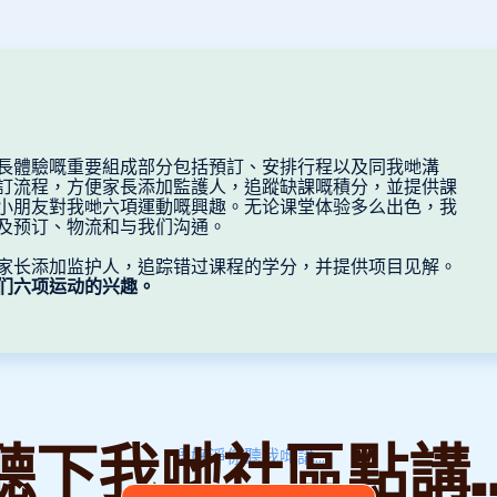
長體驗嘅重要組成部分包括預訂、安排行程以及同我哋溝
訂流程，方便家長添加監護人，追蹤缺課嘅積分，並提供課
小朋友對我哋六項運動嘅興趣。无论课堂体验多么出色，我
及预订、物流和与我们沟通。
家长添加监护人，追踪错过课程的学分，并提供项目见解。
们六项运动的兴趣。
聽下我哋社區點講..
唔好淨係聽我哋講...