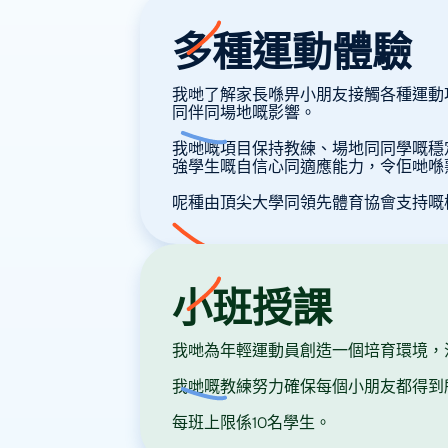
多種運動體驗
我哋了解家長喺畀小朋友接觸各種運動
同伴同場地嘅影響。
我哋嘅項目保持教練、場地同同學嘅穩
強學生嘅自信心同適應能力，令佢哋喺
呢種由頂尖大學同領先體育協會支持嘅
小班授課
我哋為年輕運動員創造一個培育環境，
我哋嘅教練努力確保每個小朋友都得到
每班上限係10名學生。