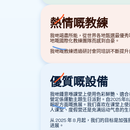
熱情嘅教練
我哋竭盡所能，從世界各地甄選最優秀
地嘅國際化教練團隊而感到自豪。
我哋嘅教練透過研討會同培訓不斷提升
優質嘅設備
我哋鍾意喺課堂上使用色彩鮮艷、適合
營定係運動主題生日派對。自2025年
報呢方面嘅進展。我们喜欢在课堂上使
人课堂、度假营还是充满运动气息的生
从 2025 年 8 月起，我们的目标
进展。