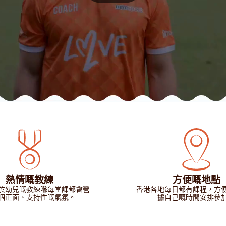
熱情嘅教練
方便嘅地點
於幼兒嘅教練喺每堂課都會營
香港各地每日都有課程，方
個正面、支持性嘅氣氛。
據自己嘅時間安排參