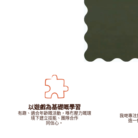
以遊戲為基礎嘅學習
有趣、適合年齡嘅活動，喺冇壓力嘅環
我哋專注
境下建立技能、團隊合作
造一
同信心。