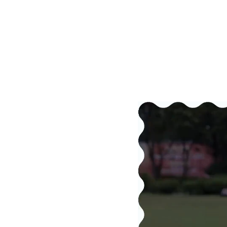
27%
參與多種運動嘅小朋友抑鬱率較低
《運動科學雜誌》