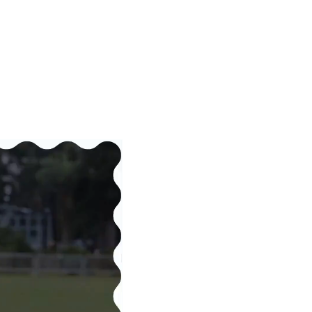
84%
喺31種唔同運動嘅精英運動員當中，有唔少人喺專
攻某一種運動前至少參加過3種唔同嘅運動
《國際運動科學同教練雜誌》