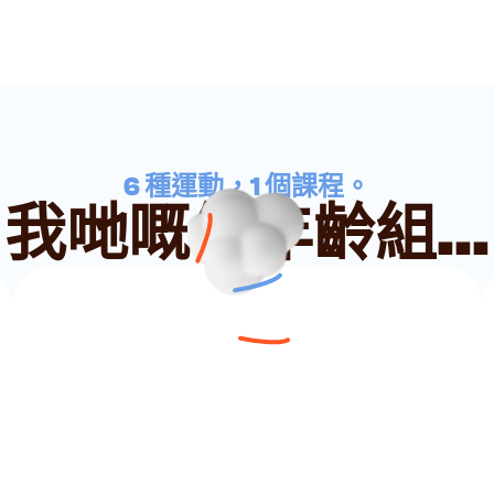
6 種運動，1 個課程。
我哋嘅個年齡組...