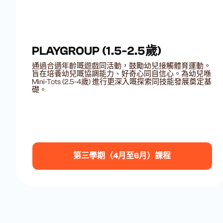
PLAYGROUP (1.5-2.5歲)
通過合適年齡嘅遊戲同活動，鼓勵幼兒接觸體育運動。
旨在培養幼兒嘅協調能力、好奇心同自信心。為幼兒喺
Mini-Tots (2.5-4歲) 進行更深入嘅探索同技能發展奠定基
礎。
第三學期（4月至6月）課程