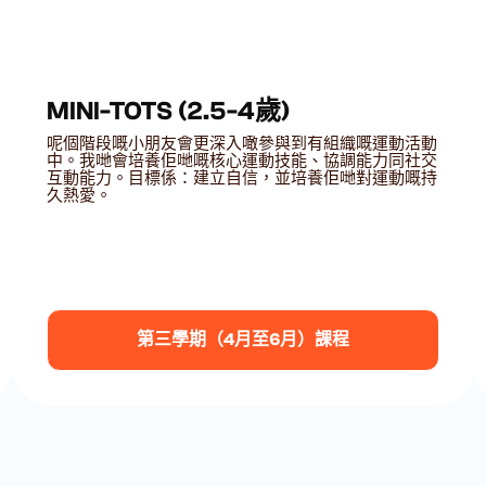
MINI-TOTS (2.5-4歲)
呢個階段嘅小朋友會更深入噉參與到有組織嘅運動活動
中。我哋會培養佢哋嘅核心運動技能、協調能力同社交
互動能力。目標係：建立自信，並培養佢哋對運動嘅持
久熱愛。
第三學期（4月至6月）課程