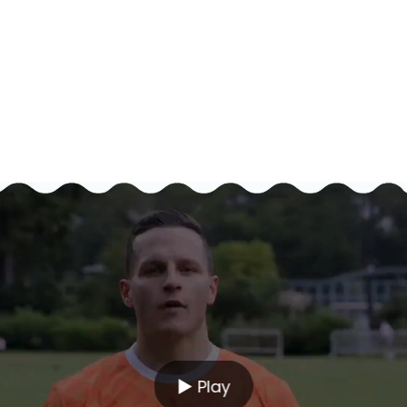
21%
參與多種運動嘅小朋友具有更強嘅
自我價值感
《運動科學雜誌》
▶ Play